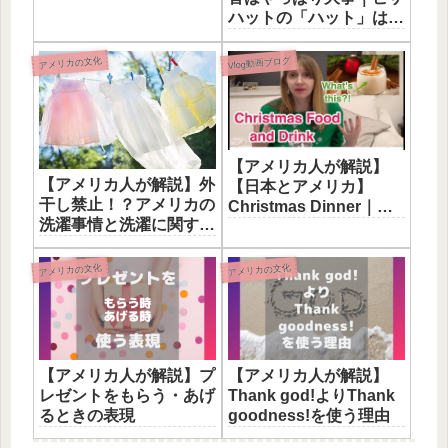
ハットの「ハット」は帽
子じゃなくて…
アメリカの文化
Vlog動画ブログ
【アメリカ人が解説】
【アメリカ人が解説】外
【日本とアメリカ】
干し禁止！？アメリカの
Christmas Dinner｜ク
洗濯事情と洗濯に関する
リスマスは何食べる？
英語表現
アメリカの文化
アメリカの文化
【アメリカ人が解説】プ
【アメリカ人が解説】
レゼントをもらう・あげ
Thank god!よりThank
るときの表現
goodness!を使う理由