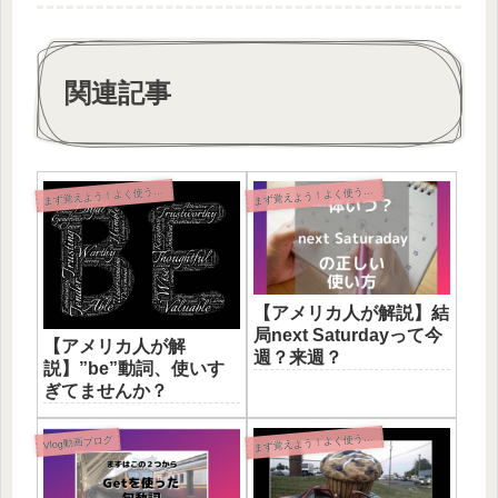
関連記事
ず覚えよう！よく使う英語表現
ず覚えよう！よく使う英語表現
ま
ま
【アメリカ人が解説】結
局next Saturdayって今
【アメリカ人が解
週？来週？
説】”be”動詞、使いす
ぎてませんか？
ず覚えよう！よく使う英語表現
ま
Vlog動画ブログ