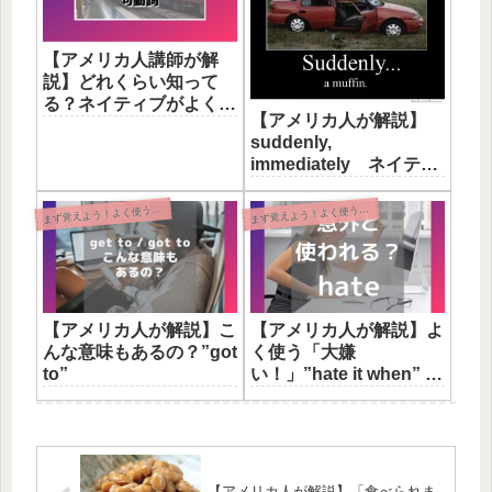
【アメリカ人講師が解
説】どれくらい知って
る？ネイティブがよく使
【アメリカ人が解説】
う”get”の句動詞
suddenly,
immediately ネイティ
ブから見た違い
ず覚えよう！よく使う英語表現
ず覚えよう！よく使う英語表現
ま
ま
【アメリカ人が解説】こ
【アメリカ人が解説】よ
んな意味もあるの？”got
く使う「大嫌
to”
い！」”hate it when” と
いう表現３パターン
【アメリカ人が解説】「食べられま