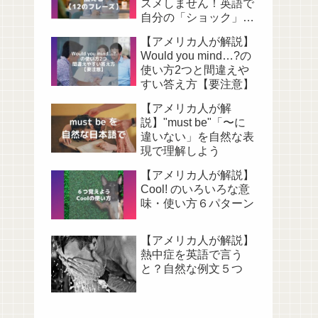
スメしません！英語で
自分の「ショック」を
伝える表現12選
【アメリカ人が解説】
Would you mind…?の
使い方2つと間違えや
すい答え方【要注意】
【アメリカ人が解
説】"must be"「〜に
違いない」を自然な表
現で理解しよう
【アメリカ人が解説】
Cool! のいろいろな意
味・使い方６パターン
【アメリカ人が解説】
熱中症を英語で言う
と？自然な例文５つ