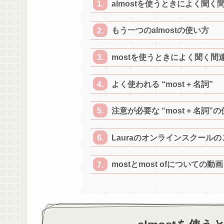
almostを使うときによく聞く
もう一つのalmostの使い方
mostを使うときによく聞く間
よく使われる “most + 名詞”
注意が必要な “most + 名詞”
Lauraのオンラインスクール
mostとmost ofについての動画