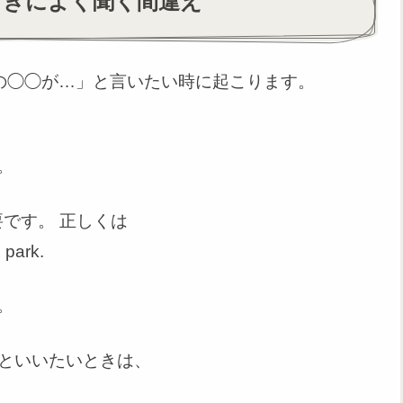
うときによく聞く間違え
んどの◯◯が…」と言いたい時に起こります。
。
要
です。 正しくは
 park.
。
」といいたいときは、