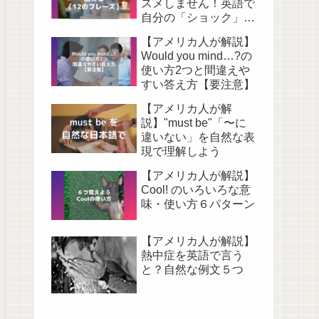
スメしません！英語で
自分の「ショック」を
伝える表現12選
【アメリカ人が解説】
Would you mind…?の
使い方2つと間違えや
すい答え方【要注意】
【アメリカ人が解
説】"must be"「〜に
違いない」を自然な表
現で理解しよう
【アメリカ人が解説】
Cool! のいろいろな意
味・使い方６パターン
【アメリカ人が解説】
熱中症を英語で言う
と？自然な例文５つ