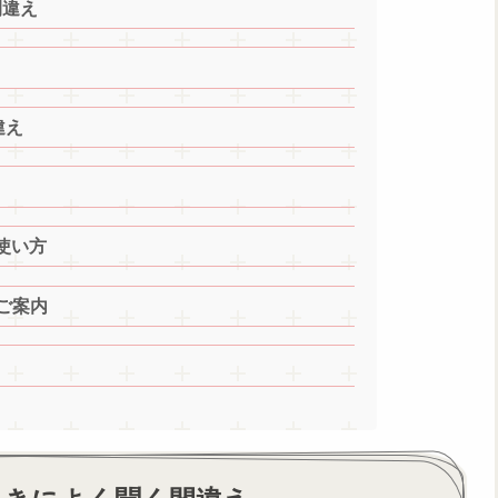
間違え
違え
の使い方
のご案内