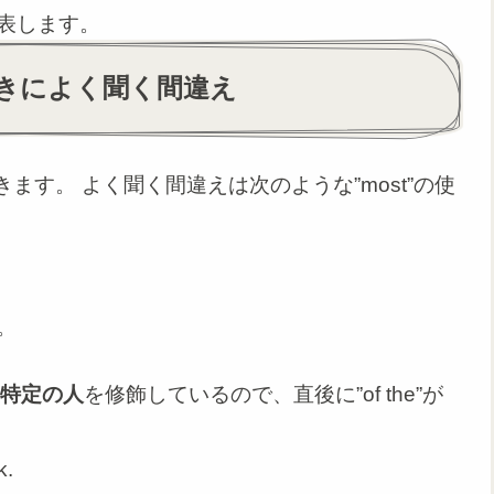
表します。
ときによく聞く間違え
きます。 よく聞く間違えは次のような”most”の使
。
特定の人
を修飾しているので、直後に”of the”が
k.