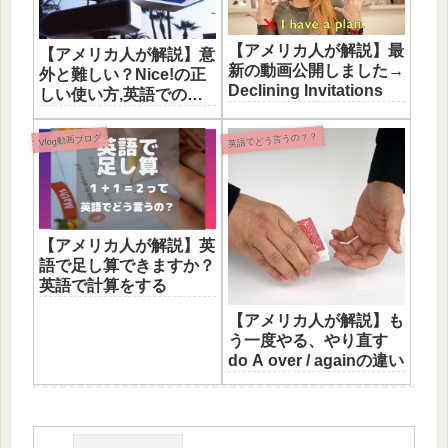
【アメリカ人が解説】最
【アメリカ人が解説】意
新の動画公開しました→
外と難しい？Nice!の正
Declining Invitations
しい使い方,英語での褒
め方について
英語でどう言うの？？
Vlog動画ブログ
【アメリカ人が解説】英
語で足し算できますか？
英語で計算をする
【アメリカ人が解説】も
う一度やる、やり直す
do A over / againの違い