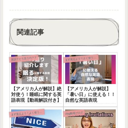
関連記事
ず覚えよう！よく使う英語表現
英語でどう言うの？？
ま
【アメリカ人が解説】絶
【アメリカ人が解説】
対使う！睡眠に関する英
「暑い日」に使える！！
語表現【動画解説付き】
自然な英語表現
ず覚えよう！よく使う英語表現
ま
Vlog動画ブログ