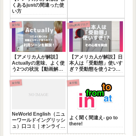
る表現12選
くあるjustの間違った使
い方
Vlog動画ブログ
未分類
【アメリカ人が解説】
【アメリカ人が解説】日
Actuallyの意味、よく使
本人は「受動態」使いす
う2つの状況【動画解説
ぎ？受動態を使う2つの
付き】
場面
未分類
未分類
NeWorld English（ニュ
よく聞く間違え- go to
ーワールドイングリッシ
there!
ュ）口コミ｜オンライン
英会話