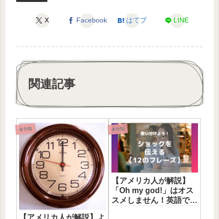
X
Facebook
はてブ
LINE
関連記事
未分類
未分類
【アメリカ人が解説】
「Oh my god!」はオス
スメしません！英語で自
分の「ショック」を伝え
【アメリカ人が解説】よ