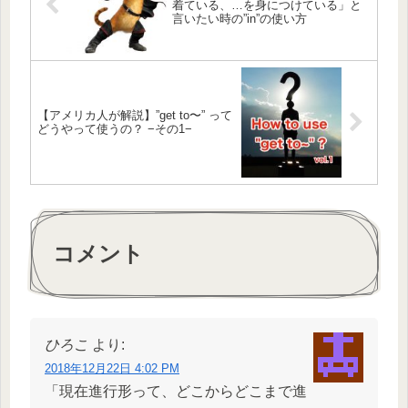
着ている、…を身につけている」と
言いたい時の”in”の使い方
【アメリカ人が解説】”get to〜” って
どうやって使うの？ −その1−
コメント
ひろこ
より:
2018年12月22日 4:02 PM
「現在進行形って、どこからどこまで進