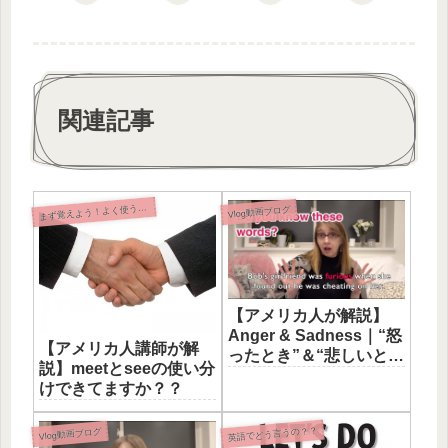
関連記事
ず覚えよう！よく使う英語表現
ま
Vlog動画ブログ
【アメリカ人が解説】
Anger & Sadness｜“怒
【アメリカ人講師が解
ったとき”＆“悲しいと
説】meetとseeの使い分
き”の英単語
けできてますか？？
英語でどう言うの？？
Vlog動画ブログ