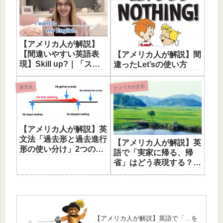
【アメリカ人が解説】
【間違いやすい英語表
【アメリカ人が解説】間
現】Skill up?｜「スキ
違ったLet’sの使い方
ルアップ」はカタカナ
語!?
アメリカの文化
英文法
【アメリカ人が解説】英
文法「過去形と過去進行
【アメリカ人が解説】英
形の使い分け」2つの図
語で「実家に帰る、帰
解
省」はどう表現する？お
すすめ4表現
【アメリカ人が解説】英語で「…を