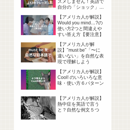
スメしません！英語で
自分の「ショック」を
伝える表現12選
【アメリカ人が解説】
Would you mind…?の
使い方2つと間違えや
すい答え方【要注意】
【アメリカ人が解
説】"must be"「〜に
違いない」を自然な表
現で理解しよう
【アメリカ人が解説】
Cool! のいろいろな意
味・使い方６パターン
【アメリカ人が解説】
熱中症を英語で言う
と？自然な例文５つ