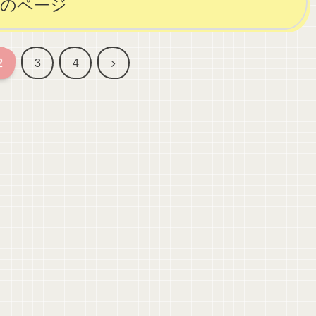
次のページ
次
2
3
4
へ