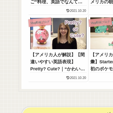
ご”料理、英語でなんて言
メリカの
う？
す！
2021.10.20
Vlog動画ブログ
Vlog動画ブログ
【アメリカ人が解説】【間
【アメリ
違いやすい英語表現】
彙】Start
Pretty? Cute?｜“かわい
初のポケ
い”英語の使い分け
た？』
2021.10.20