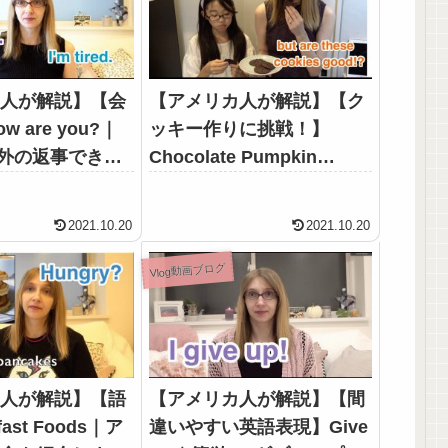
カ人が解説】【会
【アメリカ人が解説】【ク
 are you?｜
ッキー作りに挑戦！】
e.以外の返事できま
Chocolate Pumpkin
Cookies｜秋にぴったりの
レシピを紹介
2021.10.20
2021.10.20
Vlog動画ブログ
カ人が解説】【語
【アメリカ人が解説】【間
ast Foods｜ア
違いやすい英語表現】Give