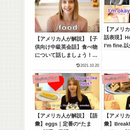
【アメリ
話表現】How
【アメリカ人が解説】【子
I’m fin
供向け中級英会話】食べ物
すか？
について話しましょう！
Food!
2021.10.20
Vlog動画ブログ
Vlog動画ブログ
【アメリカ人が解説】【語
【アメリ
彙】eggs｜定番の“たま
彙】Breakf