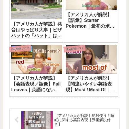
【アメリカ人が解説】
【語彙】Starter
【アメリカ人が解説】発
Pokemon｜最初のポケ
音はやっぱり大事｜ピザ
モン『誰に決めた？』
ハットの「ハット」は帽
子じゃなくて…
Vlog動画ブログ
Vlog動画ブログ
【アメリカ人が解説】
【アメリカ人が解説】
【会話表現／語彙】Fall
【間違いやすい英語表
Leaves｜英語にない文
現】Most / Most Of｜正
化、どう言いますか？
しく使い分けてますか？
【YouTubeチャンネ
ル】
【アメリカ人が解説】絶対使う！睡
眠に関する英語表現【動画解説付
き】