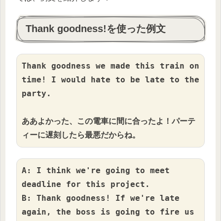
Thank goodness!を使った例文
Thank goodness we made this train on 
time! I would hate to be late to the 
party.

ああよかった、この電車に間に合ったよ！パーテ
ィーに遅刻したら最悪だからね。
A: I think we're going to meet 
deadline for this project.

B: Thank goodness! If we're late 
again, the boss is going to fire us 