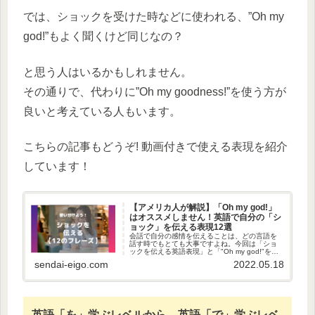
では、ショックを受けた時などに使われる、”Oh my
god!”もよく聞くけど同じなの？
と思う人はいるかもしれません。
その通りで、代わりに”Oh my goodness!”を使う方が
良いと考えている人もいます。
こちらの記事もどうぞ! 動画付きで使える表現を紹介
しています！
【アメリカ人が解説】「Oh my god!」
はオススメしません！英語で自分の「シ
ョック」を伝える表現12選
会話で自分の感情を伝えることは、どの言語を
話す時でもとても大事ですよね。今回は「ショ
ックを伝える英語表現」と「"Oh my god!"を使
わないほうがいい理由」ついて解説します。
sendai-eigo.com
2022.05.18
【１２通り】「ショックを受けた」状態を表現
できる英語のフレーズ...
英語「を」学ぶレベルから、英語「で」学ぶレベ